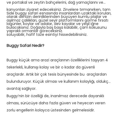
ve portakal ve zeytin bahçelerini, dağ yamaçlarını ve
kanyonları ziyaret edeceksiniz. Zirvelere tırmanırken, tam
Side buggy safari esnasında insanlardan uzaktaki koruları,
olarak denizin derinliklerinden büyüyen kumlu plajlar ve
aşılmaz çalılıkları, güzel seyir platformlarını görme fırsatı
lagünler, koylar ve adalar, dev kayalar ve yeşil iğne
bulacaksınız. Doğayla baş başa kalabilir, çam kokusunu
yapraklı ormanlar göreceksiniz.
soluyabilir, hafif taze esintiyi hissedebilirsiniz.
Buggy Safari Nedir?
Buggy küçük ama arazi araçlarının özelliklerini taşıyan 4
tekerlekli, kullanışı kolay ve bir o kadar da güvenli
araçlardır. Artık bir çok tesis bünyesinde bu araçlardan
bulunduruyor. Küçük olması ve kullanım kolaylığı, oldukça
avantaj sağlıyor.
Buggy’nin bir özelliği de, inanılmaz derecede dayanıklı
olması, sürücüye daha fazla güven ve heyecan veren
zorlu engellerin kolayca üstesinden gelmelesidir.