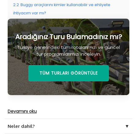
2.2
Buggy araçlarını kimler kullanabilir ve ehliyete
ihtiyacım var mı?
2.3
Side Buggy Safari Rotası
2.4
Aradığınız Turu Bulamadınız mı?
Aradığınız Turu Bulamadınız mı?
Türkiye genelindeki tüm rotalarımızı ve güncel
tur programlarımızı inceleyin.
TÜM TURLARI GÖRÜNTÜLE
Devamını oku
▼
Neler dahil?