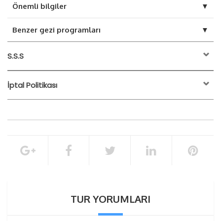
▼
Önemli bilgiler
▼
Benzer gezi programları
S.S.S
İptal Politikası
etkinliğin başlangıç
saatinden 24 saat öncesine kadar
Transfer
Ekipman
Sigorta
toplam rezervasyon tutarının %100’ü
Rehberlik
İptal Politikası
TUR YORUMLARI