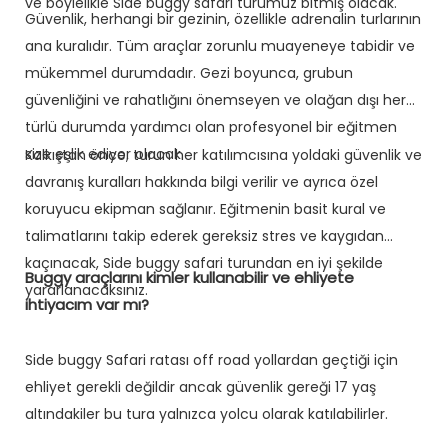
ve böylelikle Side buggy safari turumuz bitmiş olacak.
Güvenlik, herhangi bir gezinin, özellikle adrenalin turlarının
ana kuralıdır. Tüm araçlar zorunlu muayeneye tabidir ve
mükemmel durumdadır. Gezi boyunca, grubun
güvenliğini ve rahatlığını önemseyen ve olağan dışı her
türlü durumda yardımcı olan profesyonel bir eğitmen
size eşlik ediyor olacak.
Kalkıştan önce, turun her katılımcısına yoldaki güvenlik ve
davranış kuralları hakkında bilgi verilir ve ayrıca özel
koruyucu ekipman sağlanır. Eğitmenin basit kural ve
talimatlarını takip ederek gereksiz stres ve kaygıdan
kaçınacak, Side buggy safari turundan en iyi şekilde
Buggy araçlarını kimler kullanabilir ve ehliyete
yararlanacaksınız.
ihtiyacım var mı?
Side buggy Safari ratası off road yollardan geçtiği için
ehliyet gerekli değildir ancak güvenlik gereği 17 yaş
altındakiler bu tura yalnızca yolcu olarak katılabilirler.