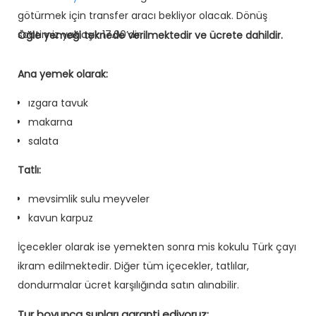
götürmek için transfer aracı bekliyor olacak. Dönüş
saatimiz yaklaşık 17.00’dir.
Öğle yemeği teknede verilmektedir ve ücrete dahildir.
Ana yemek olarak:
ızgara tavuk
makarna
salata
Tatlı:
mevsimlik sulu meyveler
kavun karpuz
İçecekler olarak ise yemekten sonra mis kokulu Türk çayı
ikram edilmektedir. Diğer tüm içecekler, tatlılar,
dondurmalar ücret karşılığında satın alınabilir.
Tur boyunca şunları garanti ediyoruz: