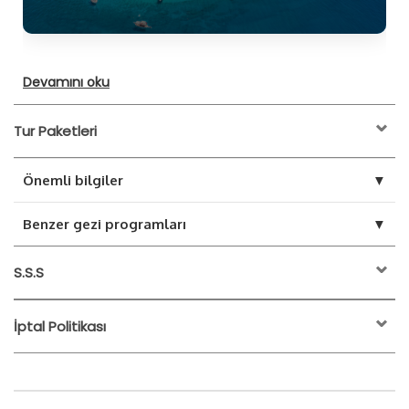
Devamını oku
Tur Paketleri
▼
Önemli bilgiler
Transfersiz Fiyat
▼
Benzer gezi programları
Sigorta
S.S.S
Rehberlik
Öğle yemeği
Çay ve meyve servisi
İptal Politikası
Suluada Tekne turu
Kemer Suluada Tekne Turu ücreti kişi başı 750 TL.
etkinliğin başlangıç
saatinden 24 saat öncesine kadar