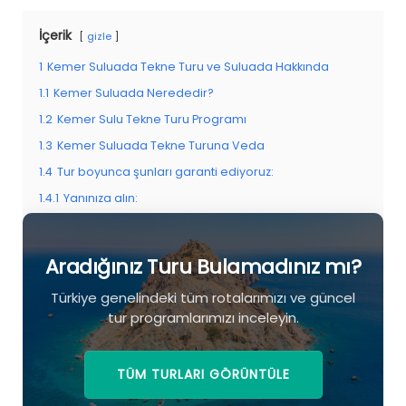
İçerik
gizle
1
Kemer Suluada Tekne Turu ve Suluada Hakkında
1.1
Kemer Suluada Nerededir?
1.2
Kemer Sulu Tekne Turu Programı
1.3
Kemer Suluada Tekne Turuna Veda
1.4
Tur boyunca şunları garanti ediyoruz:
1.4.1
Yanınıza alın:
1.5
Transfer Noktaları Ve Zamanı
1.6
Aradığınız Turu Bulamadınız mı?
Aradığınız Turu Bulamadınız mı?
Türkiye genelindeki tüm rotalarımızı ve güncel
tur programlarımızı inceleyin.
TÜM TURLARI GÖRÜNTÜLE