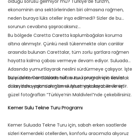
olduğu sorusu gelmiyor mu? Türkiye’de turizm,
ekonominin ana sektörlerinden biri olmasına rağmen,
neden buraya lüks oteller inşa edilmedi? Sizler de bu
sorunun cevabına şaşıracaksınız…
Bu bölgede Caretta Caretta kaplumbağaları koruma
altına alınmıştır. Çünkü nesli tükenmekte olan canlılar
arasında bulunan Carettalar, tüm zorlu şartlara rağmen
hayatta kalma çabası vermeye devam ediyor. Suluada
Adasında yumurtlayarak neslini sürdürmeye çalışıyor. İşte
bu yüzden Carettaların nüfusunu korumak için devlet
Sizlerde Kemer Suluada tekne turu programına katılarak
düzeyinde yaşam alanları oluşturmaya karar verilmiştir.
onları daha yakından görme fırsatı yakalayabilir ve en
güzel fotoğrafları ”Türkiye’nin Maldivleri”nde çekebilirsiniz.
Kemer Sulu Tekne Turu Programı
Kemer Suluada Tekne Turu için, sabah erken saatlerde
sizleri Kemerdeki otellerden, konforlu aracımızla alıyoruz