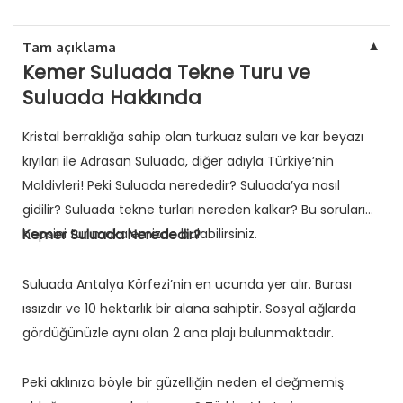
▼
Tam açıklama
Kemer Suluada Tekne Turu ve
Suluada Hakkında
Kristal berraklığa sahip olan turkuaz suları ve kar beyazı
kıyıları ile Adrasan Suluada, diğer adıyla Türkiye’nin
Maldivleri! Peki Suluada nerededir? Suluada’ya nasıl
gidilir? Suluada tekne turları nereden kalkar? Bu soruların
hepsini tur makalemizde bulabilirsiniz.
Kemer Suluada Nerededir?
Suluada Antalya Körfezi’nin en ucunda yer alır. Burası
ıssızdır ve 10 hektarlık bir alana sahiptir. Sosyal ağlarda
gördüğünüzle aynı olan 2 ana plajı bulunmaktadır.
Peki aklınıza böyle bir güzelliğin neden el değmemiş