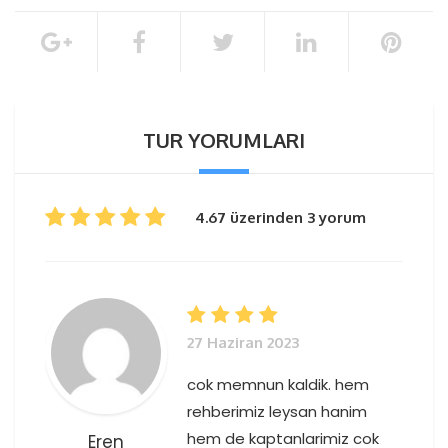
WhatsApp'tan rezervasyon yapın
toplam rezervasyon tutarının %100’ü
Transferli Fiyat
İptal Politikası
TUR YORUMLARI
Klimalı otobüsler ile transfer
Sigorta
Rehberlik
4.67 üzerinden 3 yorum
Öğle yemeği
Çay ve meyve servisi
Suluada Tekne Turu
27 Haziran 2023
WhatsApp'tan rezervasyon yapın
cok memnun kaldik. hem
rehberimiz leysan hanim
hem de kaptanlarimiz cok
Eren