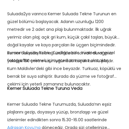
Suluada2ya varınca Kemer Suluada Tekne Turunun en
güzel bölümü başlayacak. Adanın uzunluğu 1200
metredir ve 2 adet ana plajı bulunmaktadır. İlk uğrak
yerimiz olan plaj; açık gri kum, küçük çakıl taşları, büyük
doğal kayalar ve kaya parçaları ile üçgen biçimindedir.
Buranın büyüleyici bir güzelliği vardır. Yüzmek ve güzel
Kemer Suluada Tekne Turu’nda bir sonraki durağımız
fotoğraflar çekmek için yeterli zamanınız olacaktır.
yaklaşık 150 metre uzunluğundaki küçük kumlu plajdır.
Kum Maldivler’deki gibi ince beyazdır. Turkuaz, köpüklü ve
berrak bir suya sahiptir. Burada da yüzme ve fotoğraf
çekimi için yeterli zamanınız bulunacaktır.
Kemer Suluada Tekne Turuna Veda
Kemer Suluada Tekne Turumuzda, Suluada’nın eşsiz
plajlarını gezip, doyasıya yüzüp, bronzlaşıp ve güzel
izlenimler edindikten sonra 15.30-16.00 saatlerinde
Adrasan Koyu’na
döneceğiz. Orada sizi otellerinize