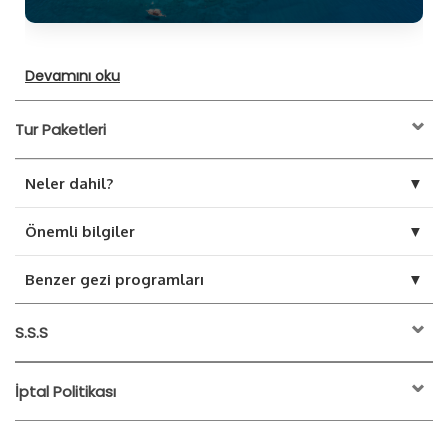
Devamını oku
Tur Paketleri
▼
Neler dahil?
Transfersiz Fiyat
▼
Önemli bilgiler
Sigorta
▼
Benzer gezi programları
Suluada Tekne Turu
Akşam yemeği
S.S.S
İptal Politikası
WhatsApp'tan rezervasyon yapın
etkinliğin başlangıç