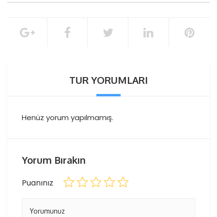
saatinden 24 saat öncesine kadar
Otelden Transfer
Klimalı otobüsler
Sigorta
toplam rezervasyon tutarının %100’ü
Rehberlik
Balık Turu
İptal Politikası
Öğle yemeği
TUR YORUMLARI
Henüz yorum yapılmamış.
Yorum Bırakın
Puanınız