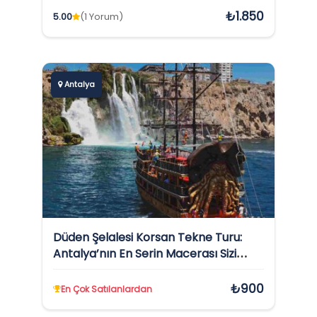
₺1.850
5.00
(1 Yorum)
Antalya
Düden Şelalesi Korsan Tekne Turu:
Antalya’nın En Serin Macerası Sizi
Bekliyor!
₺900
En Çok Satılanlardan