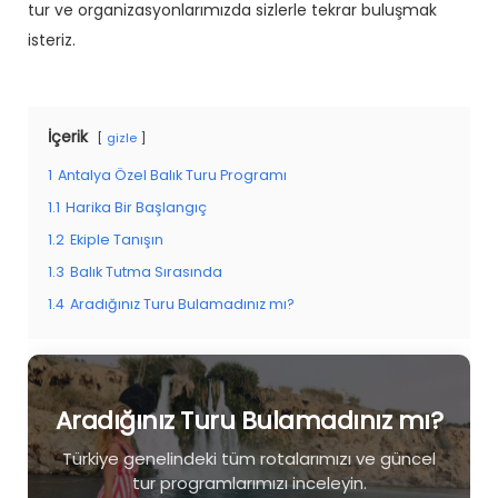
tur ve organizasyonlarımızda sizlerle tekrar buluşmak
isteriz.
İçerik
gizle
1
Antalya Özel Balık Turu Programı
1.1
Harika Bir Başlangıç
1.2
Ekiple Tanışın
1.3
Balık Tutma Sırasında
1.4
Aradığınız Turu Bulamadınız mı?
Aradığınız Turu Bulamadınız mı?
Türkiye genelindeki tüm rotalarımızı ve güncel
tur programlarımızı inceleyin.