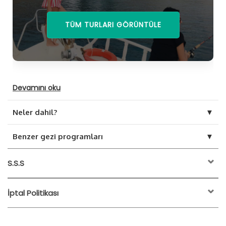
TÜM TURLARI GÖRÜNTÜLE
Devamını oku
▼
Neler dahil?
▼
Benzer gezi programları
S.S.S
İptal Politikası
etkinliğin başlangıç