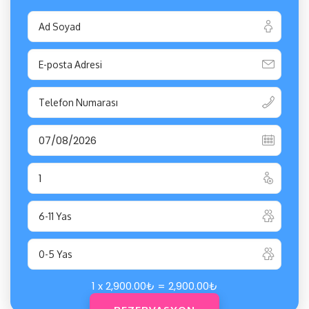
1 x
2,900.00
₺
=
2,900.00
₺